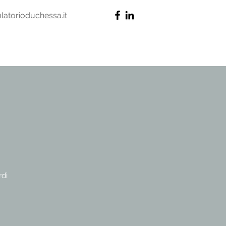
latorioduchessa.it
rdì