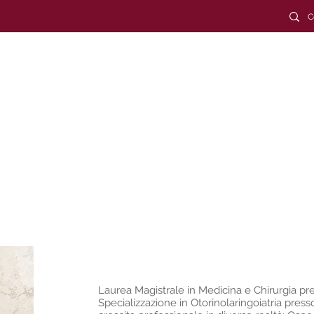
TORIO DUCHESSA
T. +
39
Medicina specialistica
Medicina estetica
Diagnostica e servizi
Conve
Laurea Magistrale in Medicina e Chirurgia pres
Specializzazione in Otorinolaringoiatria presso