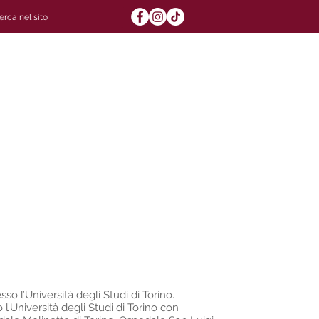
011 434 7237 - 7362
M. +
39 375 511 5354
info@poliambulatorioduchessa.it
nzioni
Contatti
PRENOTA ON LINE
so l’Università degli Studi di Torino.
 l’Università degli Studi di Torino con