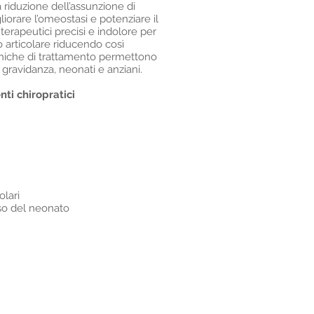
 riduzione dell’assunzione di
liorare l’omeostasi e potenziare il
 terapeutici precisi e indolore per
articolare riducendo così
tecniche di trattamento permettono
 gravidanza, neonati e anziani.
enti chiropratici
olari
so del neonato