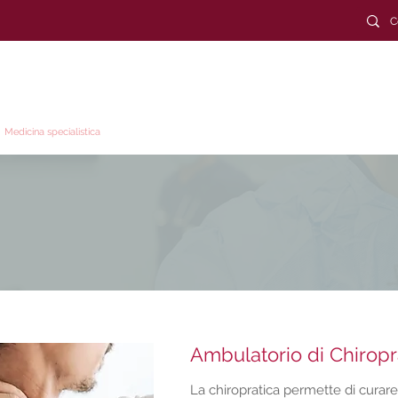
TORIO DUCHESSA
T. +
39
Medicina specialistica
Medicina estetica
Diagnostica e servizi
Conve
Ambulatorio di Chiropr
La chiropratica permette di curare 