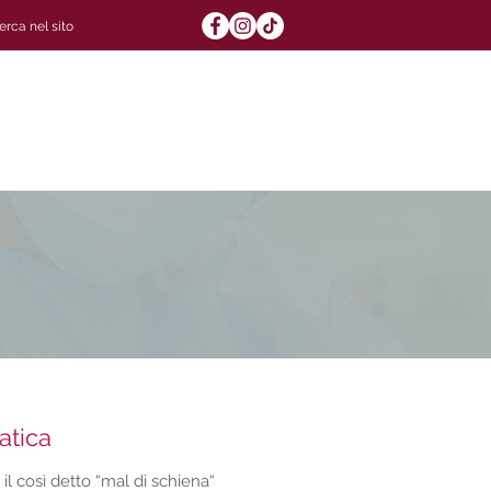
011 434 7237 - 7362
M. +
39 375 511 5354
info@poliambulatorioduchessa.it
nzioni
Contatti
PRENOTA ON LINE
atica
il così detto “mal di schiena“