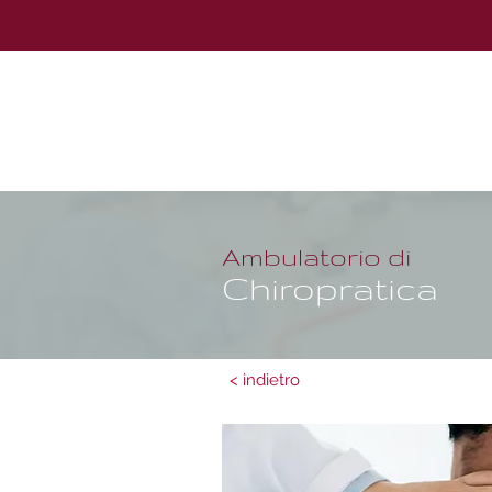
POLIAMBULA
POLISPECIALISTICO
Home
Il Centro
Staff Medico
Ambulatorio di
Chiropratica
< indietro