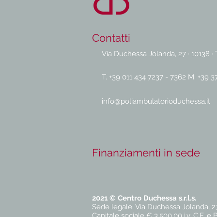
Contatti
Via Duchessa Jolanda, 27 · 10138 · 
T. +
39
011 434 7237 - 7362
M. +
39 3
info@poliambulatorioduchessa.it
Finanziamenti in sede
2021 © Centro Duchessa s.r.l.s.
Sede legale: Via Duchessa Jolanda, 27 
Capitale sociale € 3.500,00 i.v. C.F. e