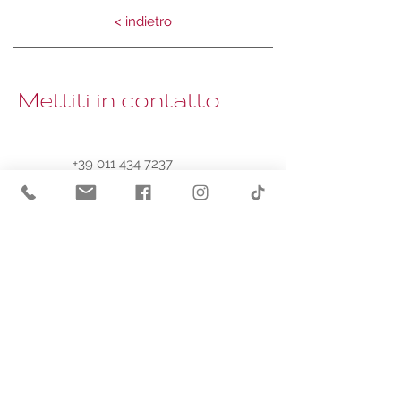
< indietro
Mettiti in contatto
+39 011 434 7237
info@poliambulatorioduches
sa.it
Contatti