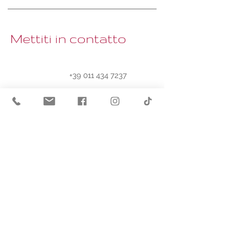
Mettiti in contatto
+39 011 434 7237
info@poliambulatorioduches
sa.it
Contatti
Via Duchessa Jolanda, 27 · 10138 · Torino
T. +
39
011 434 7237 - 7362
M. +
39 375 511 5354