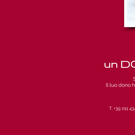
un D
Il tuo dono 
T. +
39
011 43